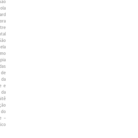
São
ola
ard
ora
tre
tal
São
ela
omo
pia
das
 de
 da
e e
 da
itê
ção
 do
e –
ico