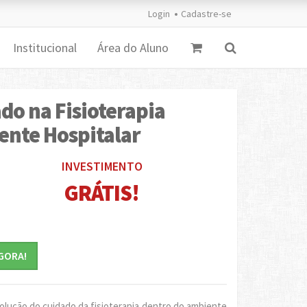
Login
Cadastre-se
Institucional
Área do Aluno
do na Fisioterapia
ente Hospitalar
INVESTIMENTO
GRÁTIS!
GORA!
olução do cuidado da fisioterapia dentro do ambiente