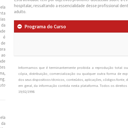
hospitalar, ressaltando a essencialidade desse profissional den
ela
adulto.
nta
ias
 da
Programa do Curso
ade
e é
.
 de
ora
 ao
ade
tes
Informamos que é terminantemente proibida a reprodução total ou 
ma,
cópia, distribuição, comercialização ou qualquer outra forma de e
ng.
dos seus dispositivos técnicos, conteúdos, aplicações, códigos fonte, 
uto
em geral, da informação contida nesta plataforma. Todos os direitos 
19/02/1998.
ela
 da