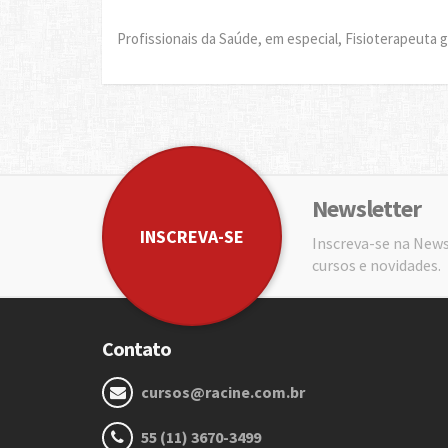
Profissionais da Saúde, em especial, Fisioterapeuta 
Newsletter
INSCREVA-SE
Inscreva-se na News
cursos e novidades.
Contato
cursos@racine.com.br
55 (11) 3670-3499