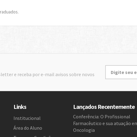
graduados.
letter e receba por e-mail avisos sobre novos
Links
Lançados Recentemente
Conferência: O Profissional
Institucional
Farmacêutico e sua atuação e
Área do Aluno
Oncologia