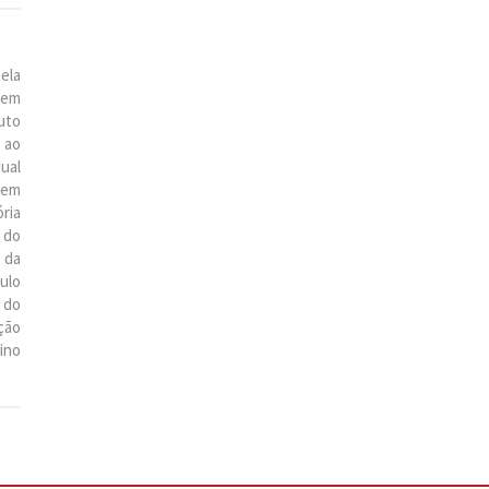
ela
 em
uto
 ao
ual
 em
ria
 do
 da
ulo
 do
ção
ino