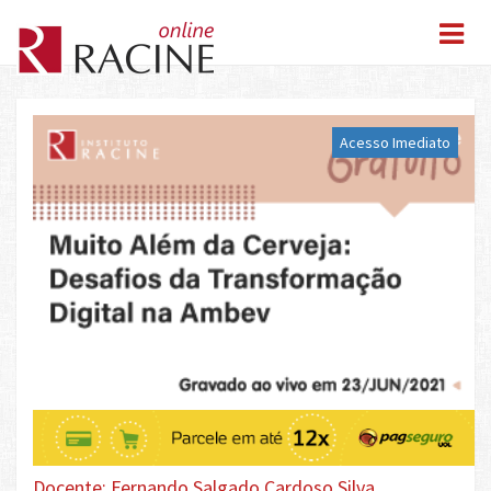
Acesso Imediato
Docente: Fernando Salgado Cardoso Silva