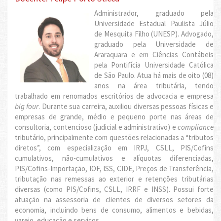
Administrador, graduado pela
Universidade Estadual Paulista Júlio
de Mesquita Filho (UNESP). Advogado,
graduado pela Universidade de
Araraquara e em Ciências Contábeis
pela Pontifícia Universidade Católica
de São Paulo. Atua há mais de oito (08)
anos na área tributária, tendo
trabalhado em renomados escritórios de advocacia e empresa
big four
. Durante sua carreira, auxiliou diversas pessoas físicas e
empresas de grande, médio e pequeno porte nas áreas de
consultoria, contencioso (judicial e administrativo) e
compliance
tributário, principalmente com questões relacionadas a “tributos
diretos”, com especialização em IRPJ, CSLL, PIS/Cofins
cumulativos, não-cumulativos e alíquotas diferenciadas,
PIS/Cofins-Importação, IOF, ISS, CIDE, Preços de Transferência,
tributação nas remessas ao exterior e retenções tributárias
diversas (como PIS/Cofins, CSLL, IRRF e INSS). Possui forte
atuação na assessoria de clientes de diversos setores da
economia, incluindo bens de consumo, alimentos e bebidas,
varejo, educação e serviços.