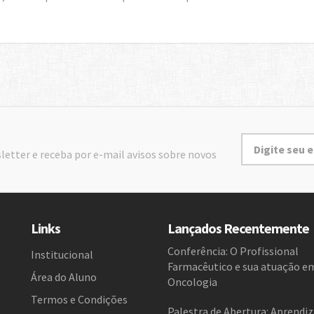
letter e receba por e-mail avisos sobre novos
Links
Lançados Recentemente
Conferência: O Profissional
Institucional
Farmacêutico e sua atuação e
Área do Aluno
Oncologia
Termos e Condições
Palestra de Abertura: Aprendi