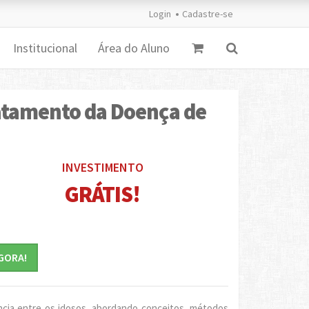
Login
Cadastre-se
Institucional
Área do Aluno
ratamento da Doença de
INVESTIMENTO
GRÁTIS!
GORA!
ncia entre os idosos, abordando conceitos, métodos