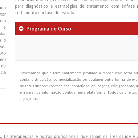
para diagnóstico e estratégias de tratamento com ênfase 
ndo
tratamento em fase de estudo.
tor
 em
a e
Programa do Curso
lar
r´s
.
mer
bro
tem
 de
cia
Informamos que é terminantemente proibida a reprodução total ou 
cópia, distribuição, comercialização ou qualquer outra forma de e
dos seus dispositivos técnicos, conteúdos, aplicações, códigos fonte, 
em geral, da informação contida nesta plataforma. Todos os direitos 
19/02/1998.
os, fisioterapeutas e outros profissionais que atuam na área saúde 