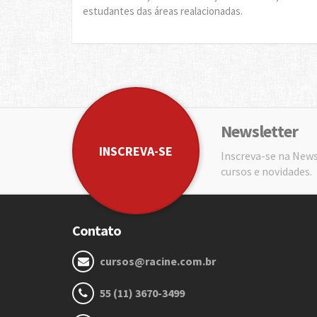
estudantes das áreas realacionadas.
Newsletter
INSCREVA-SE
Inscreva-se na News
cursos e novidades.
Contato
cursos@racine.com.br
55 (11) 3670-3499