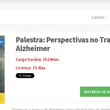
Cursos
Palestra: Perspectivas no T
to
Alzheimer
Carga horária: 1h24min
Licença: 15 dias.
INSCREVA-SE A
Evidenciar a doença de Alzheimer como principal tipo de demê