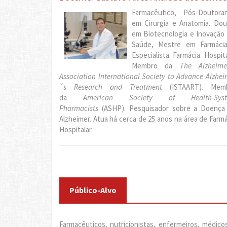
Farmacêutico, Pós-Doutora
em Cirurgia e Anatomia. Dou
em Biotecnologia e Inovação
Saúde, Mestre em Farmáci
Especialista Farmácia Hospita
Membro da
The Alzheime
Association International Society to Advance Alzhei
´s Research and Treatment
(ISTAART). Mem
da
American Society of Health-Sys
Pharmacists
(ASHP). Pesquisador sobre a Doença
Alzheimer. Atua há cerca de 25 anos na área de Farmá
Hospitalar.
Público-Alvo
Farmacêuticos, nutricionistas, enfermeiros, médic