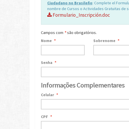
Ciudadano no Brasileño
: Complete el Formula
nombre de Cursos o Actividades Gratuitas de su
Formulario_Inscripción.doc
Campos com
são obrigatórios.
*
Nome
Sobrenome
*
*
Senha
*
Informações Complementares
Celular
*
CPF
*