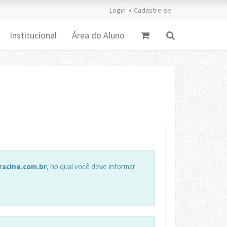
Login
Cadastre-se
Institucional
Área do Aluno
racine.com.br
, no qual você deve informar