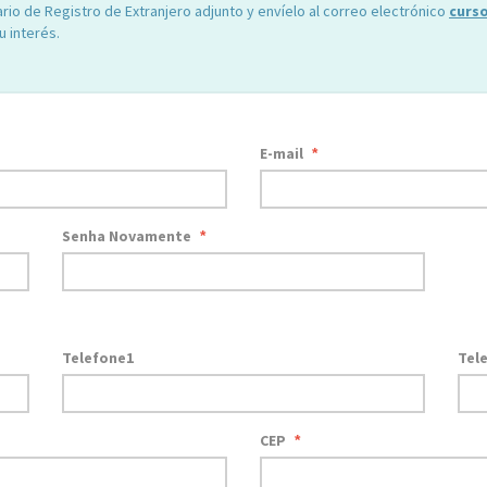
rio de Registro de Extranjero adjunto y envíelo al correo electrónico
curs
 interés.
E-mail
*
Senha Novamente
*
Telefone1
Tel
CEP
*