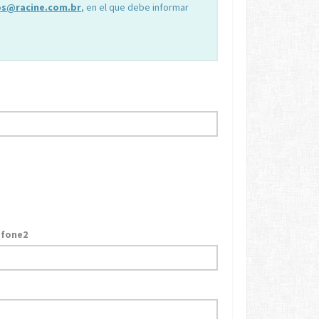
os@racine.com.br
, en el que debe informar
efone2