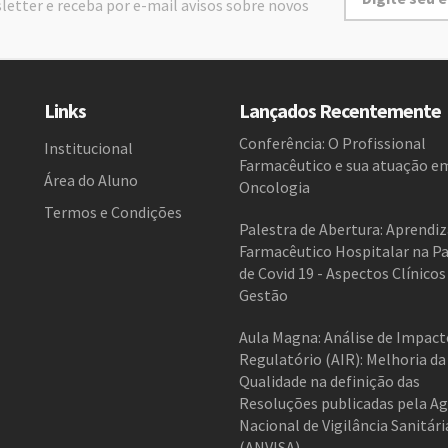
letter e receba por e-mail avisos sobre novos
Links
Lançados Recentemente
Conferência: O Profissional
Institucional
Farmacêutico e sua atuação e
Área do Aluno
Oncologia
Termos e Condições
Palestra de Abertura: Aprendi
Farmacêutico Hospitalar na P
de Covid 19 - Aspectos Clínicos
Gestão
Aula Magna: Análise de Impact
Regulatório (AIR): Melhoria da
Qualidade na definição das
Resoluções publicadas pela Ag
Nacional de Vigilância Sanitári
(ANVISA)