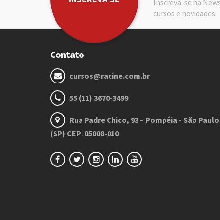
Inscreva-se na News
cursos e novidades.
Contato
cursos@racine.com.br
55 (11) 3670-3499
Rua Padre Chico, 93 – Pompéia - São Paulo
(SP) CEP: 05008-010