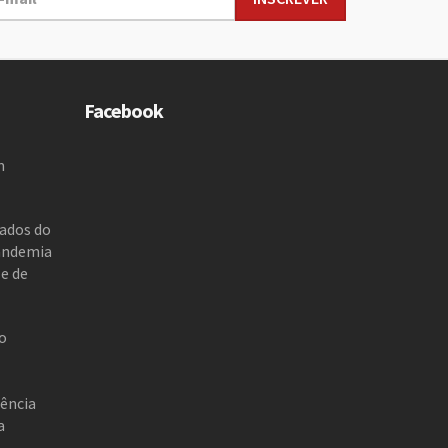
Facebook
m
zados do
andemia
 e de
o
ência
a